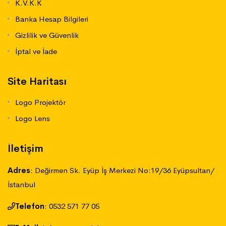
K.V.K.K
Banka Hesap Bilgileri
Gizlilik ve Güvenlik
İptal ve İade
Site Haritası
Logo Projektör
Logo Lens
İletişim
Adres
:
Değirmen Sk. Eyüp İş Merkezi No:19/36 Eyüpsultan/
İstanbul
Telefon
:
‪0532 571 77 05