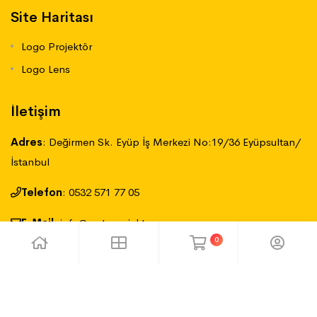
Site Haritası
Logo Projektör
Logo Lens
İletişim
Adres
:
Değirmen Sk. Eyüp İş Merkezi No:19/36 Eyüpsultan/
İstanbul
Telefon
:
‪0532 571 77 05
E-Mail
:
info@mateprojektor.com
0