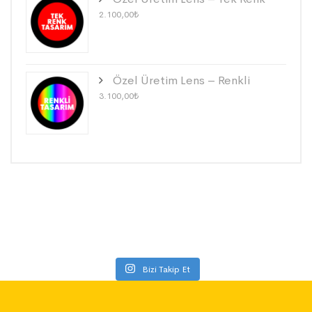
2.100,00
₺
Özel Üretim Lens – Renkli
3.100,00
₺
Bizi Takip Et