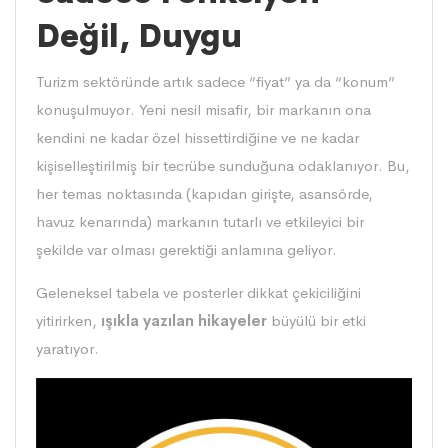
Değil, Duygu
Turizm sektöründe artık sadece “fiyat” ya da “konum”
konuşulmuyor. Yeni nesil misafir, bir markanın ona
kendini ne kadar özel hissettirdiğine ve ne kadar
kişiselleştirilmiş bir tecrübe sunduğuna odaklanıyor. Bu,
her temas noktasında (kapıdan girişte, asansörde,
havuz kenarında) markanın tutarlı ve etkileyici bir
şekilde var olması gerektiği anlamına geliyor.
Geleneksel tabela ve posterler dikkat çekiciliğini
yitirirken,
ışıkla yazılan hikayeler
büyülü bir etki
yaratıyor.