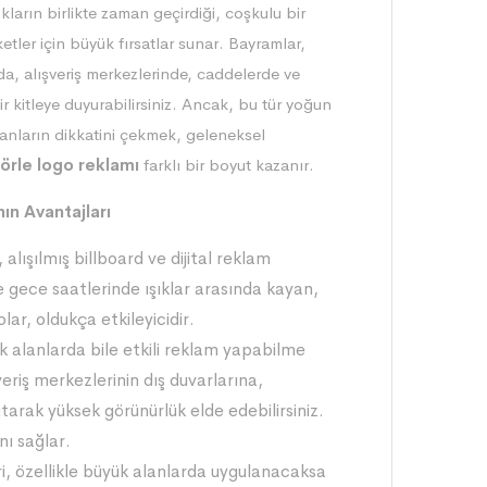
kların birlikte zaman geçirdiği, coşkulu bir
etler için büyük fırsatlar sunar. Bayramlar,
da, alışveriş merkezlerinde, caddelerde ve
r kitleye duyurabilirsiniz. Ancak, bu tür yoğun
sanların dikkatini çekmek, geleneksel
örle logo reklamı
farklı bir boyut kazanır.
ın Avantajları
 alışılmış billboard ve dijital reklam
e gece saatlerinde ışıklar arasında kayan,
lar, oldukça etkileyicidir.
ük alanlarda bile etkili reklam yapabilme
veriş merkezlerinin dış duvarlarına,
arak yüksek görünürlük elde edebilirsiniz.
nı sağlar.
, özellikle büyük alanlarda uygulanacaksa