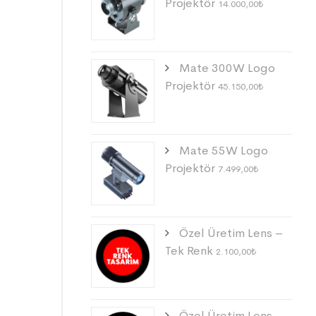
Projektör
14.000,00
₺
Mate 300W Logo
Projektör
45.150,00
₺
Mate 55W Logo
Projektör
7.499,00
₺
Özel Üretim Lens –
Tek Renk
2.100,00
₺
Özel Üretim Lens –