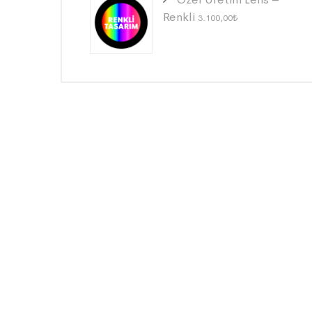
Renkli
3.100,00
₺