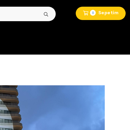
Sepetim
0