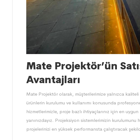
Mate Projektör’ün Satı
Avantajları
Mate Projektör olarak, müşterilerimize yalnızca kalite
ürünlerin kurulumu ve kullanımı konusunda profesyonel
hizmetlerimizle, proje bazlı ihtiyaçlarınız için en uyg
yanınızdayız. Projeksiyon sistemlerimizin kurulumunu hı
projelerinizi en yüksek performansta çalıştıracak şekil