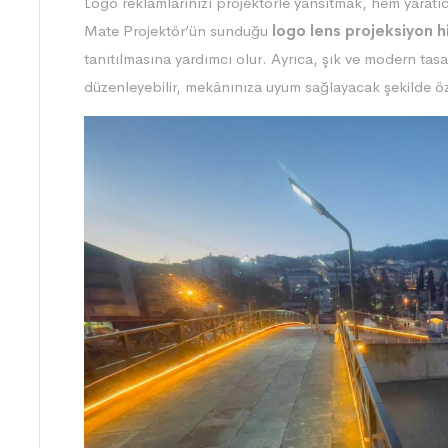
Logo reklamlarınızı projektörle yansıtmak, hem yaratıcı 
Mate Projektör’ün sunduğu
logo lens projeksiyon h
tanıtılmasına yardımcı olur. Ayrıca, şık ve modern tasa
düzenleyebilir, mekânınıza uyum sağlayacak şekilde özel