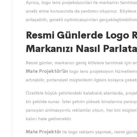
Ayrıca, logo lens projeksiyonları ile markanızı tanıtman
analiz etme konusunda da yardımcı oluyoruz. Böylece 
anlayabilir, gerekli optimizasyonları gerçekleştirebilirsi
Resmi Günlerde Logo R
Markanızı Nasıl Parlatab
Resmi günler, markanızı geniş kitlelere tanıtmak için en 
Mate Projektör
’ün
logo lens projeksiyon hizmetleri
artırabilir, potansiyel müşterilerin ilgisini kolayca çekebi
Özellikle büyük şehirlerdeki kalabalık alanlarda, proje
bir şekilde sunar. İster şehrin yüksek binalarına yansıy
yansıyan animasyonlu reklamlar olsun, her biri müşterile
kalıcı hale getirecektir.
Mate Projektör
ile logo reklamı yapmak, resmi günle