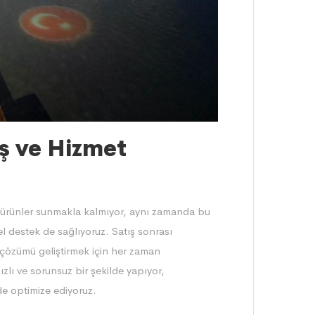
ş ve Hizmet
li ürünler sunmakla kalmıyor, aynı zamanda bu
 destek de sağlıyoruz. Satış sonrası
un çözümü geliştirmek için her zaman
zlı ve sorunsuz bir şekilde yapıyor,
de optimize ediyoruz.