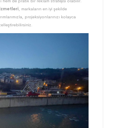
hem de pratik bir reklam stratejisi olabilir.
izmetleri
, markaların en iyi şekilde
rımlarımızla, projeksiyonlarınızı kolayca
leştirebilirsiniz.