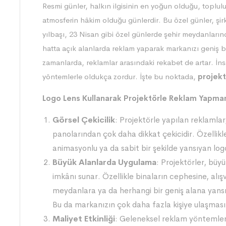
Resmi günler, halkın ilgisinin en yoğun olduğu, toplulu
atmosferin hâkim olduğu günlerdir. Bu özel günler, şirk
yılbaşı, 23 Nisan gibi özel günlerde şehir meydanların
hatta açık alanlarda reklam yaparak markanızı geniş bi
zamanlarda, reklamlar arasındaki rekabet de artar. İn
yöntemlerle oldukça zordur. İşte bu noktada,
projekt
Logo Lens Kullanarak Projektörle Reklam Yapman
Görsel Çekicilik
: Projektörle yapılan reklamlar,
panolarından çok daha dikkat çekicidir. Özellikl
animasyonlu ya da sabit bir şekilde yansıyan logo
Büyük Alanlarda Uygulama
: Projektörler, büy
imkânı sunar. Özellikle binaların cephesine, alış
meydanlara ya da herhangi bir geniş alana yansıt
Bu da markanızın çok daha fazla kişiye ulaşması
Maliyet Etkinliği
: Geleneksel reklam yöntemleri