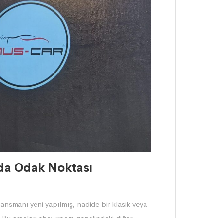
nda Odak Noktası
lansmanı yeni yapılmış, nadide bir klasik veya
r. Bu araçları showroom genelindeki diğer