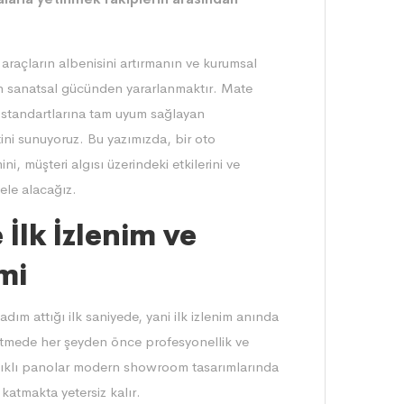
araçların albenisini artırmanın ve kurumsal
ığın sanatsal gücünden yararlanmaktır.
Mate
e standartlarına tam uyum sağlayan
tini sunuyoruz. Bu yazımızda, bir oto
i, müşteri algısı üzerindeki etkilerini ve
ele alacağız.
İlk İzlenim ve
mi
adım attığı ilk saniyede, yani ilk izlenim anında
şletmede her şeyden önce profesyonellik ve
ışıklı panolar modern showroom tasarımlarında
katmakta yetersiz kalır.