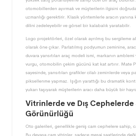
otomobillerden ayırmak ve müşterilerin ilgisini doğru
uzmanlığı gerektirir. Klasik yöntemlerle aracın yanına 
dilini zedeleyebilir ve görsel bir kalabalık yaratabilir.
Logo projektörleri, özel olarak ayrılmış bu sergileme 
olarak öne çıkar. Parlatılmış podyumun zeminine, ara
duvara yansıtılan araç modeli ismi, markanın amblemi ya 
vurgu, otomobilin çekim gücünü kat kat artırır. Mate Pro
sayesinde, yansıtılan grafikler cilalı zeminlerde veya 
piksellenme yapmaz. Işığın yarattığı bu dramatik kont
yukarı taşıyarak müşterilerin aracı daha büyük bir hayr
Vitrinlerde ve Dış Cephelerde 
Görünürlüğü
Oto galerileri, genellikle geniş cam cephelere sahip, 
Bu devasa cam vitrinler, sadece mesai saatlerinde deği