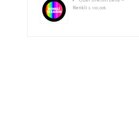
Renkli
3.100,00
₺