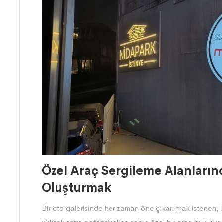
Özel Araç Sergileme Alanları
Oluşturmak
Bir oto galerisinde her zaman öne çıkarılmak istenen, 
yüksek satış potansiyeline sahip özel bir araç bulunu