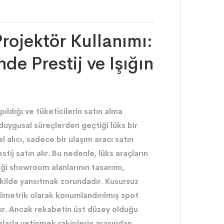
rojektör Kullanımı:
e Prestij ve Işığın
ıldığı ve tüketicilerin satın alma
duygusal süreçlerden geçtiği lüks bir
el alıcı, sadece bir ulaşım aracı satın
tij satın alır. Bu nedenle, lüks araçların
diği showroom alanlarının tasarımı,
şekilde yansıtmak zorundadır. Kusursuz
limetrik olarak konumlandırılmış spot
ıdır. Ancak rekabetin üst düzey olduğu
larla yetinmek rakiplerin arasından