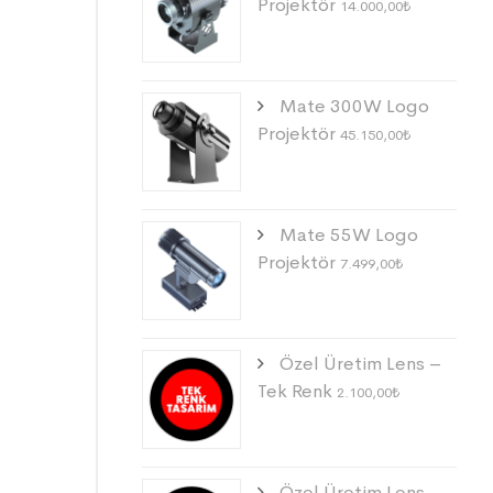
Projektör
14.000,00
₺
Mate 300W Logo
Projektör
45.150,00
₺
Mate 55W Logo
Projektör
7.499,00
₺
Özel Üretim Lens –
Tek Renk
2.100,00
₺
Özel Üretim Lens –