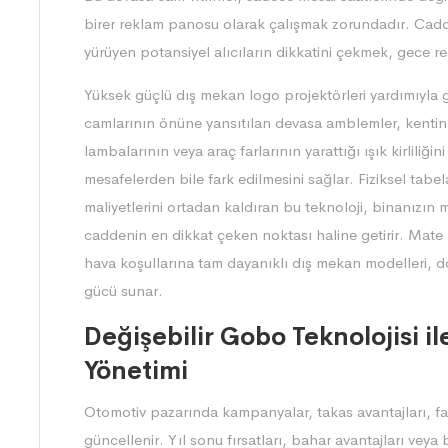
birer reklam panosu olarak çalışmak zorundadır. Cad
yürüyen potansiyel alıcıların dikkatini çekmek, gece r
Yüksek güçlü dış mekan logo projektörleri yardımıyla g
camlarının önüne yansıtılan devasa amblemler, kentin s
lambalarının veya araç farlarının yarattığı ışık kirliliği
mesafelerden bile fark edilmesini sağlar. Fiziksel tabel
maliyetlerini ortadan kaldıran bu teknoloji, binanızın
caddenin en dikkat çeken noktası haline getirir. Mate 
hava koşullarına tam dayanıklı dış mekan modelleri, d
gücü sunar.
Değişebilir Gobo Teknolojisi i
Yönetimi
Otomotiv pazarında kampanyalar, takas avantajları, fai
güncellenir. Yıl sonu fırsatları, bahar avantajları veya