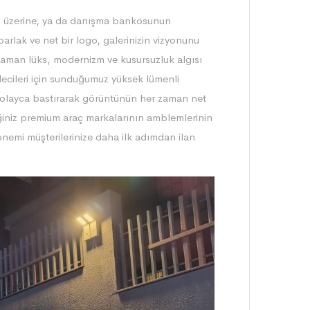
in üzerine, ya da danışma bankosunun
parlak ve net bir logo, galerinizin vizyonunu
 zaman lüks, modernizm ve kusursuzluk algısı
ecileri için sunduğumuz yüksek lümenli
e kolayca bastırarak görüntünün her zaman net
ğiniz premium araç markalarının amblemlerinin
 önemi müşterilerinize daha ilk adımdan ilan