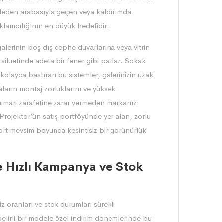
deden arabasıyla geçen veya kaldırımda
eklamcılığının en büyük hedefidir.
alerinin boş dış cephe duvarlarına veya vitrin
iluetinde adeta bir fener gibi parlar. Sokak
ni kolayca bastıran bu sistemler, galerinizin uzak
aların montaj zorluklarını ve yüksek
 mimari zarafetine zarar vermeden markanızı
Projektör’ün satış portföyünde yer alan, zorlu
ört mevsim boyunca kesintisiz bir görünürlük
le Hızlı Kampanya ve Stok
z oranları ve stok durumları sürekli
 belirli bir modele özel indirim dönemlerinde bu