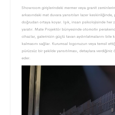
Showroom girişlerindeki mermer veya granit zeminler
arkasındaki mat duvara yansıtılan lazer keskinliğinde, 
doğrudan ortaya koyar. Işık, insan psikolojisinde her
yaratır. Mate Projektör bünyesinde otomotiv perakend
cihazlar, galerinizin güçlü tavan aydınlatmalarını bil
kalmasını sağlar. Kurumsal logonuzun veya temsil etti
pürüzsüz bir şekilde yansıtılması, detaylara verdiğiniz
eder.