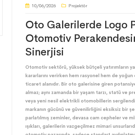
10/06/2026
Projektör
Oto Galerilerde Logo P
Otomotiv Perakendesind
Sinerjisi
Otomotiv sektörü, yüksek bütçeli yatırımların yap
kararlarını verirken hem rasyonel hem de yoğun 
ticaret alanıdır. Bir oto galerisine giren potansiy
almaz; aynı zamanda bir yaşam tarzı, statü ve pres
veya yeni nesil elektrikli otomobillerin sergilen
markanın gücünü ve güvenilirliğini eksiksiz bir 
parlatılmış zeminler, devasa cam cepheler ve mi
ışıkları, galerilerin vazgeçilmez mimari unsurlar
otomotiv pazarında, sadece standart aydınlatma