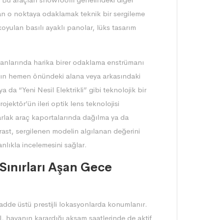
dan o noktaya odaklamak teknik bir sergileme
koyulan basılı ayaklı panolar, lüks tasarım
alanlarında harika birer odaklama enstrümanı
cın hemen önündeki alana veya arkasındaki
da “Yeni Nesil Elektrikli” gibi teknolojik bir
jektör’ün ileri optik lens teknolojisi
parlak araç kaportalarında dağılma ya da
rast, sergilenen modelin algılanan değerini
anlıkla incelemesini sağlar.
Sınırları Aşan Gece
cadde üstü prestijli lokasyonlarda konumlanır.
l, havanın karardığı akşam saatlerinde de aktif