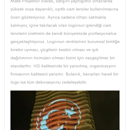
Mate Projektör olarak, satışını yaptığımız cihazlarda
yüksek ısıya dayanıklı, optik cam lensler kullanılmasına
özen gösteriyoruz. Ayrıca sadece cihazı satmakla
kalmıyor, içine takılacak olan logonun işlendiği cam
lenslerin üretimini de kendi bünyemizde profesyonelce
gerçekleştiriyoruz. Logonun renklerinin kurumsal kimliğe
birebir uyması, çizgilerin keskin olması ve ışık
dağılımının homojen olması bizim için vazgeçilmez bir
standarttır. HD kalitesinde bir yansıtma, organizasyon
firmasının kalitesini yansıtır. Bulanık, kenarları hareli bir
logo ise tüm dekorasyonu zedeleyebilir.