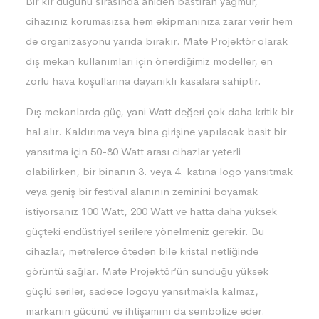
Bir kır düğünü sırasında aniden bastıran yağmur,
cihazınız korumasızsa hem ekipmanınıza zarar verir hem
de organizasyonu yarıda bırakır. Mate Projektör olarak
dış mekan kullanımları için önerdiğimiz modeller, en
zorlu hava koşullarına dayanıklı kasalara sahiptir.
Dış mekanlarda güç, yani Watt değeri çok daha kritik bir
hal alır. Kaldırıma veya bina girişine yapılacak basit bir
yansıtma için 50-80 Watt arası cihazlar yeterli
olabilirken, bir binanın 3. veya 4. katına logo yansıtmak
veya geniş bir festival alanının zeminini boyamak
istiyorsanız 100 Watt, 200 Watt ve hatta daha yüksek
güçteki endüstriyel serilere yönelmeniz gerekir. Bu
cihazlar, metrelerce öteden bile kristal netliğinde
görüntü sağlar. Mate Projektör’ün sunduğu yüksek
güçlü seriler, sadece logoyu yansıtmakla kalmaz,
markanın gücünü ve ihtişamını da sembolize eder.