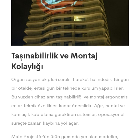
Taşınabilirlik ve Montaj
Kolaylığı
Organizasyon ekipleri sürekli hareket halindedir. Bir gün
bir otelde, ertesi gün bir teknede kurulum yapabilirler.
Bu yüzden cihazların taşınabilirliği ve montaj ergonomisi
en az teknik özellikleri kadar önemlidir. Ağır, hantal ve
karmaşık kablolama gerektiren sistemler, operasyonel
süreçte zaman kaybına yol açar.
Mate Projektör’ün ürün gamında yer alan modeller,