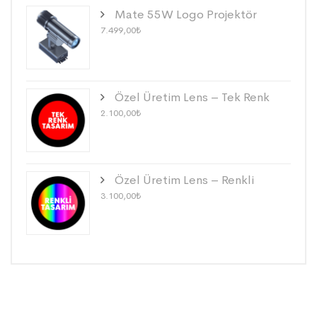
Mate 55W Logo Projektör
7.499,00
₺
Özel Üretim Lens – Tek Renk
2.100,00
₺
Özel Üretim Lens – Renkli
3.100,00
₺