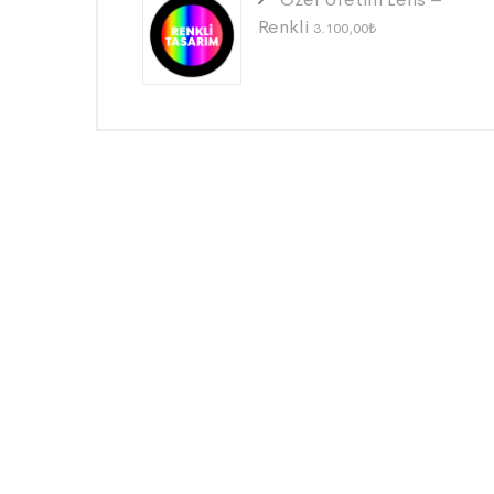
Renkli
3.100,00
₺