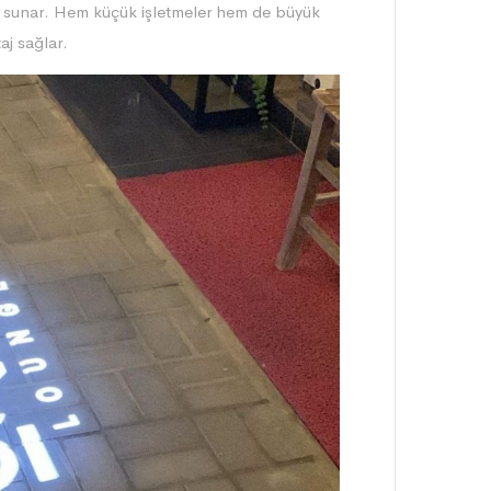
reç sunar. Hem küçük işletmeler hem de büyük
aj sağlar.