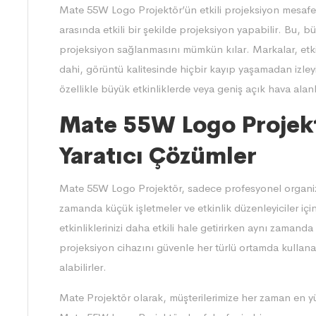
Mate 55W Logo Projektör’ün etkili projeksiyon mesafesi
arasında etkili bir şekilde projeksiyon yapabilir. Bu, bü
projeksiyon sağlanmasını mümkün kılar. Markalar, etkin
dahi, görüntü kalitesinde hiçbir kayıp yaşamadan izleyici
özellikle büyük etkinliklerde veya geniş açık hava alanl
Mate 55W Logo Projektö
Yaratıcı Çözümler
Mate 55W Logo Projektör, sadece profesyonel organiza
zamanda küçük işletmeler ve etkinlik düzenleyiciler i
etkinliklerinizi daha etkili hale getirirken aynı zamanda
projeksiyon cihazını güvenle her türlü ortamda kullana
alabilirler.
Mate Projektör olarak, müşterilerimize her zaman en yü