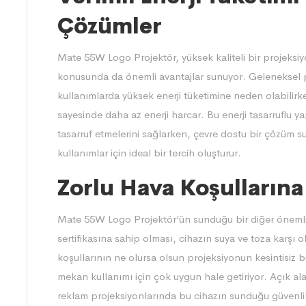
Çözümler
Mate
55W Logo Projektör, yüksek kaliteli bir projeksiyon
konusunda da önemli avantajlar sunuyor. Geleneksel pr
kullanımlarda yüksek enerji tüketimine neden olabilir
sayesinde daha az enerji harcar. Bu enerji tasarruflu yap
tasarruf etmelerini sağlarken, çevre dostu bir çözüm sun
kullanımlar için ideal bir tercih oluşturur.
Zorlu Hava Koşullarına
Mate
55W Logo Projektör’ün sunduğu bir diğer önemli öz
sertifikasına sahip olması, cihazın suya ve toza karşı
koşullarının ne olursa olsun projeksiyonun kesintisiz bi
mekan kullanımı için çok uygun hale getiriyor. Açık al
reklam projeksiyonlarında bu cihazın sunduğu güvenlik 