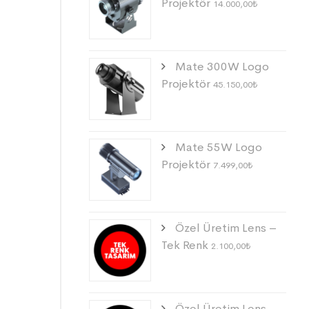
Projektör
14.000,00
₺
Mate 300W Logo
Projektör
45.150,00
₺
Mate 55W Logo
Projektör
7.499,00
₺
Özel Üretim Lens –
Tek Renk
2.100,00
₺
Özel Üretim Lens –