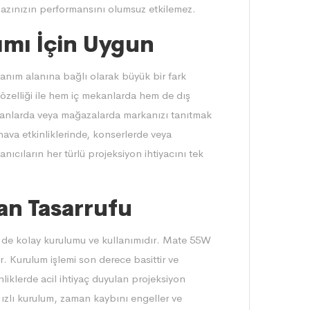
ihazınızın performansını olumsuz etkilemez.
ımı İçin Uygun
llanım alanına bağlı olarak büyük bir fark
özelliği ile hem iç mekanlarda hem de dış
ükkanlarda veya mağazalarda markanızı tanıtmak
 hava etkinliklerinde, konserlerde veya
anıcıların her türlü projeksiyon ihtiyacını tek
an Tasarrufu
ri de kolay kurulumu ve kullanımıdır. Mate 55W
r. Kurulum işlemi son derece basittir ve
nliklerde acil ihtiyaç duyulan projeksiyon
 Hızlı kurulum, zaman kaybını engeller ve