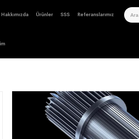
Hakkımızda
Ürünler
SSS
Referanslarımız
şim