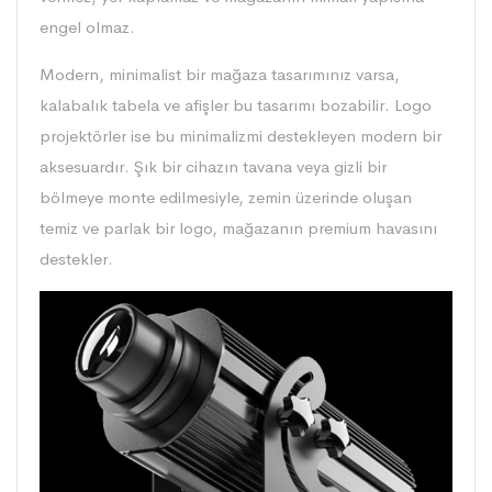
engel olmaz.
Modern, minimalist bir mağaza tasarımınız varsa,
kalabalık tabela ve afişler bu tasarımı bozabilir. Logo
projektörler ise bu minimalizmi destekleyen modern bir
aksesuardır. Şık bir cihazın tavana veya gizli bir
bölmeye monte edilmesiyle, zemin üzerinde oluşan
temiz ve parlak bir logo, mağazanın premium havasını
destekler.