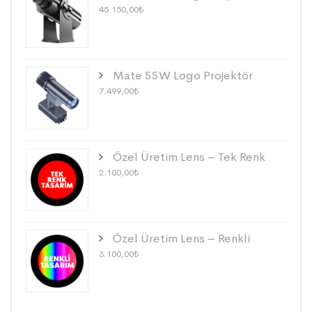
45.150,00
₺
Mate 55W Logo Projektör
7.499,00
₺
Özel Üretim Lens – Tek Renk
2.100,00
₺
Özel Üretim Lens – Renkli
3.100,00
₺