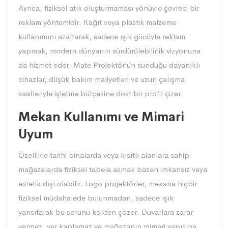
Ayrıca, fiziksel atık oluşturmaması yönüyle çevreci bir
reklam yöntemidir. Kağıt veya plastik malzeme
kullanımını azaltarak, sadece ışık gücüyle reklam
yapmak, modern dünyanın sürdürülebilirlik vizyonuna
da hizmet eder. Mate Projektör’ün sunduğu dayanıklı
cihazlar, düşük bakım maliyetleri ve uzun çalışma
saatleriyle işletme bütçesine dost bir profil çizer.
Mekan Kullanımı ve Mimari
Uyum
Özellikle tarihi binalarda veya kısıtlı alanlara sahip
mağazalarda fiziksel tabela asmak bazen imkansız veya
estetik dışı olabilir. Logo projektörler, mekana hiçbir
fiziksel müdahalede bulunmadan, sadece ışık
yansıtarak bu sorunu kökten çözer. Duvarlara zarar
vermez, yer kaplamaz ve mağazanın mimari yapısına