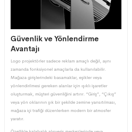
Güvenlik ve Yönlendirme
Avantajı
Logo projektörler sadece reklam amaçlı değil, aynı
zamanda fonksiyonel amaçlarla da kullanılabilir.
Mağaza girişlerindeki basamaklar, eşikler veya
yönlendirilmesi gereken alanlar için ışıklı işaretler
oluşturmak, müşteri güvenliğini artırır. “Giriş”, “Çıkış”
veya yön oklarının şık bir şekilde zemine yansıtılması,
mağaza içi trafiği düzenlerken modern bir atmosfer
yaratır.
Özellikle kalabalık alışveriş merkezlerinde veya