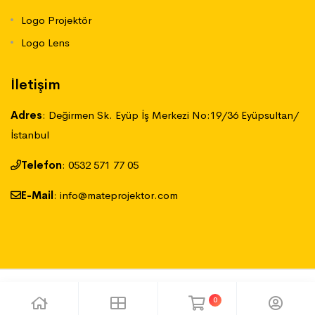
Logo Projektör
Logo Lens
İletişim
Adres
:
Değirmen Sk. Eyüp İş Merkezi No:19/36 Eyüpsultan/
İstanbul
Telefon
:
‪0532 571 77 05
E-Mail
:
info@mateprojektor.com
QOROPA MEDYA
Tüm hakları saklıdır.
0