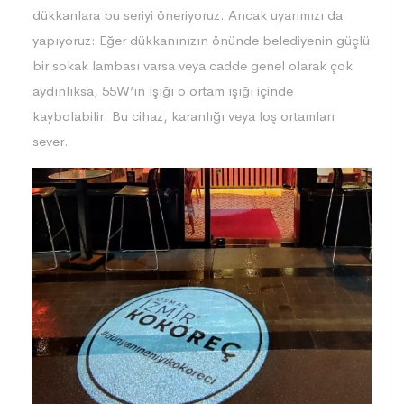
dükkanlara bu seriyi öneriyoruz. Ancak uyarımızı da
yapıyoruz: Eğer dükkanınızın önünde belediyenin güçlü
bir sokak lambası varsa veya cadde genel olarak çok
aydınlıksa, 55W’ın ışığı o ortam ışığı içinde
kaybolabilir. Bu cihaz, karanlığı veya loş ortamları
sever.