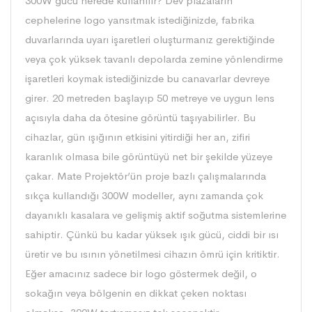
300W gücü nerede kullanılır? Dev plazaların
cephelerine logo yansıtmak istediğinizde, fabrika
duvarlarında uyarı işaretleri oluşturmanız gerektiğinde
veya çok yüksek tavanlı depolarda zemine yönlendirme
işaretleri koymak istediğinizde bu canavarlar devreye
girer. 20 metreden başlayıp 50 metreye ve uygun lens
açısıyla daha da ötesine görüntü taşıyabilirler. Bu
cihazlar, gün ışığının etkisini yitirdiği her an, zifiri
karanlık olmasa bile görüntüyü net bir şekilde yüzeye
çakar. Mate Projektör’ün proje bazlı çalışmalarında
sıkça kullandığı 300W modeller, aynı zamanda çok
dayanıklı kasalara ve gelişmiş aktif soğutma sistemlerine
sahiptir. Çünkü bu kadar yüksek ışık gücü, ciddi bir ısı
üretir ve bu ısının yönetilmesi cihazın ömrü için kritiktir.
Eğer amacınız sadece bir logo göstermek değil, o
sokağın veya bölgenin en dikkat çeken noktası