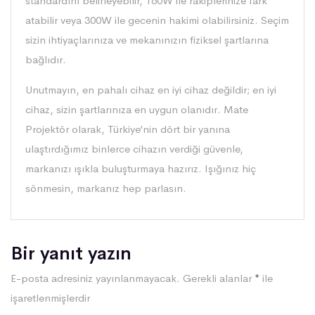
standardını belirleyebilir, 160W ile rakiplerinize fark
atabilir veya 300W ile gecenin hakimi olabilirsiniz. Seçim
sizin ihtiyaçlarınıza ve mekanınızın fiziksel şartlarına
bağlıdır.
Unutmayın, en pahalı cihaz en iyi cihaz değildir; en iyi
cihaz, sizin şartlarınıza en uygun olanıdır. Mate
Projektör olarak, Türkiye’nin dört bir yanına
ulaştırdığımız binlerce cihazın verdiği güvenle,
markanızı ışıkla buluşturmaya hazırız. Işığınız hiç
sönmesin, markanız hep parlasın.
Bir yanıt yazın
E-posta adresiniz yayınlanmayacak.
Gerekli alanlar
*
ile
işaretlenmişlerdir