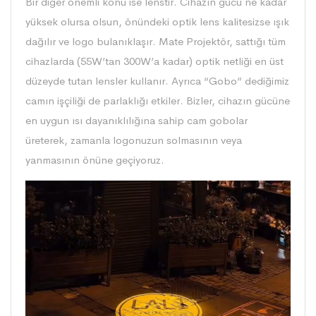
Bir diğer önemli konu ise lenstir. Cihazın gücü ne kadar
yüksek olursa olsun, önündeki optik lens kalitesizse ışık
dağılır ve logo bulanıklaşır. Mate Projektör, sattığı tüm
cihazlarda (55W’tan 300W’a kadar) optik netliği en üst
düzeyde tutan lensler kullanır. Ayrıca “Gobo” dediğimiz
camın işçiliği de parlaklığı etkiler. Bizler, cihazın gücüne
en uygun ısı dayanıklılığına sahip cam gobolar
üreterek, zamanla logonuzun solmasının veya
yanmasının önüne geçiyoruz.