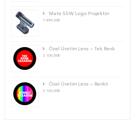
Mate 55W Logo Projektör
7.499,00
₺
Özel Üretim Lens – Tek Renk
2.100,00
₺
Özel Üretim Lens – Renkli
3.100,00
₺