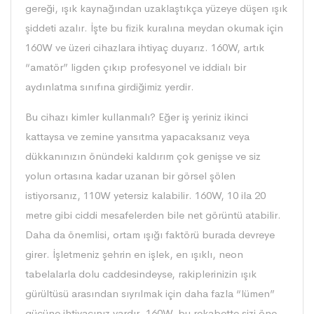
gereği, ışık kaynağından uzaklaştıkça yüzeye düşen ışık
şiddeti azalır. İşte bu fizik kuralına meydan okumak için
160W ve üzeri cihazlara ihtiyaç duyarız. 160W, artık
“amatör” ligden çıkıp profesyonel ve iddialı bir
aydınlatma sınıfına girdiğimiz yerdir.
Bu cihazı kimler kullanmalı? Eğer iş yeriniz ikinci
kattaysa ve zemine yansıtma yapacaksanız veya
dükkanınızın önündeki kaldırım çok genişse ve siz
yolun ortasına kadar uzanan bir görsel şölen
istiyorsanız, 110W yetersiz kalabilir. 160W, 10 ila 20
metre gibi ciddi mesafelerden bile net görüntü atabilir.
Daha da önemlisi, ortam ışığı faktörü burada devreye
girer. İşletmeniz şehrin en işlek, en ışıklı, neon
tabelalarla dolu caddesindeyse, rakiplerinizin ışık
gürültüsü arasından sıyrılmak için daha fazla “lümen”
gücüne ihtiyacınız vardır. 160W, bu rekabette sizi öne