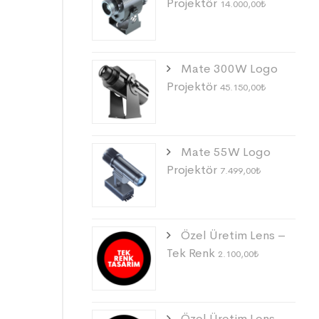
Projektör
14.000,00
₺
Mate 300W Logo
Projektör
45.150,00
₺
Mate 55W Logo
Projektör
7.499,00
₺
Özel Üretim Lens –
Tek Renk
2.100,00
₺
Özel Üretim Lens –