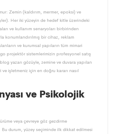
unur: Zemin (kaldırım, mermer, epoksi) ve
er). Her iki yüzeyin de hedef kitle üzerindeki
aları ve kullanım senaryoları birbirinden
yla konumlandırılmış bir cihaz, reklam
i alanların ve kurumsal yapıların tüm mimari
ogo projektör
sistemlerimizin profesyonel satış
blog yazarı gözüyle, zemine ve duvara yapılan
i ve işletmeniz için en doğru kararı nasıl
yası ve Psikolojik
 yürüme veya çevreye göz gezdirme
ler. Bu durum, yüzey seçiminde ilk dikkat edilmesi