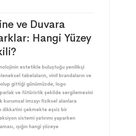
ine ve Duvara
arklar: Hangi Yüzey
ili?
olojinin estetikle buluştuğu yenilikçi
leneksel tabelaların, vinil brandaların ve
ybolup gittiği günümüzde, logo
 parlak ve fütüristik şekilde sergilemesini
k kurumsal imzayı fiziksel alanlara
n dikkatini çekmekte eşsiz bir
eksiyon sistemi yatırımı yaparken
şaması, ışığın hangi yüzeye