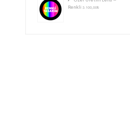
Renkli
3.100,00
₺