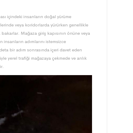
sı içindeki insanların doğal yürüme
zlerinde veya koridorlarda yürürken genellikle
na bakarlar. Mağaza giriş kapısının önüne veya
n insanların adımlarını istemsizce
deta bir adım sonrasında içeri davet eden
nüyle yerel trafiği mağazaya çekmede ve anlık
ir.