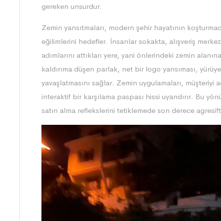
gereken unsurdur.
Zemin yansıtmaları, modern şehir hayatının koşturmaca
eğilimlerini hedefler. İnsanlar sokakta, alışveriş merke
adımlarını attıkları yere, yani önlerindeki zemin alanı
kaldırıma düşen parlak, net bir logo yansıması, yürüye
yavaşlatmasını sağlar. Zemin uygulamaları, müşteriyi a
interaktif bir karşılama paspası hissi uyandırır. Bu yö
satın alma reflekslerini tetiklemede son derece agresift