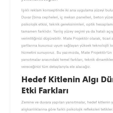
Işıklı reklam konseptinde iki ana uygulama yüzeyi bul
Duvar (bina cepheleri, iç mekan panelleri, beton yüzeyl
psikolojik etkisi, teknik gereksinimleri, optik hesaplam
tamamen farklıdır. Yanlış yüzey seçimi ya da hatalı açı
verimliliğinizi düşürebilir. Mate Projektör olarak, ticar
şartlarına kusursuz uyum sağlayan yüksek teknolojili
l
hizmetini sunuyoruz. Bu yazımızda, Mate Projektör’ün 
yansıtmalar arasındaki temel farkları, teknik dinamikler
vereceğinizi tüm detaylarıyla ele alacağız.
Hedef Kitlenin Algı Dün
Etki Farkları
Zemine ve duvara yapılan yansıtmalar, hedef kitlenin
alışkanlıklarına göre farklı psikolojik refleksleri tetik