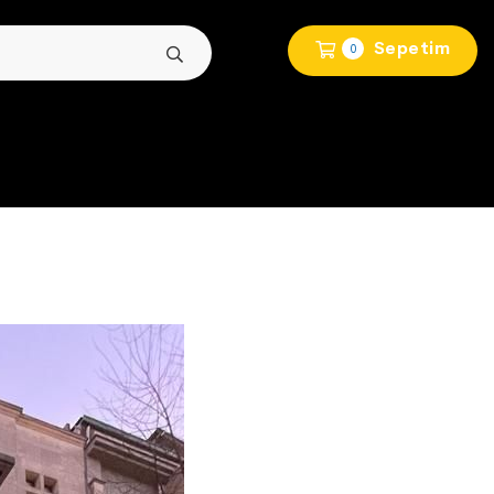
Sepetim
0