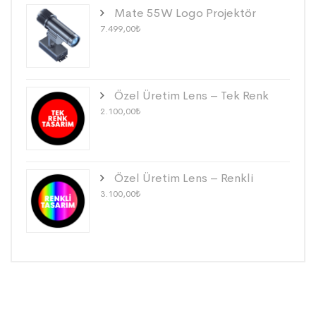
Mate 55W Logo Projektör
7.499,00
₺
Özel Üretim Lens – Tek Renk
2.100,00
₺
Özel Üretim Lens – Renkli
3.100,00
₺