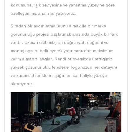
konumuna, ışık seviyesine ve yansıtma yüzeyine göre
özelleştirilmiş analizler yapıyoruz.
Sıradan bir aydınlatma ürünü almak ile bir marka
görünürlüğü projesi başlatmak arasında büyük bir fark
vardır. Uzman ekibimiz, en doğru watt değerini ve
montaj açısını belirleyerek yatırımınızdan maksimum
verim almanızı sağlar. Kendi bünyemizde ürettiğimiz
yüksek çözünürlüklü lenslerle, logonuzun her detayını
ve kurumsal renklerini ışığın en saf haliyle yüzeye
aktarıyoruz.