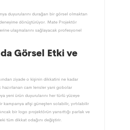
nya duyurularını durağan bir görsel olmaktan
r deneyime dönüştürüyor.
Mate Projektör
flerine ulaşmalarını sağlayacak profesyonel
a Görsel Etki ve
ından ziyade o kişinin dikkatini ne kadar
rak hazırlanan cam lensler yani gobolar
eya yeni ürün duyurularını her türlü yüzeye
 kampanya afişi güneşten solabilir, yırtılabilir
Ancak bir logo projektörün yansıttığı parlak ve
i tüm dikkat odağını değiştirir.