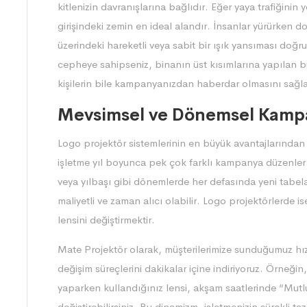
kitlenizin davranışlarına bağlıdır. Eğer yaya trafiğin
girişindeki zemin en ideal alandır. İnsanlar yürürken d
üzerindeki hareketli veya sabit bir ışık yansıması doğr
cepheye sahipseniz, binanın üst kısımlarına yapılan b
kişilerin bile kampanyanızdan haberdar olmasını sağla
Mevsimsel ve Dönemsel Kampa
Logo projektör sistemlerinin en büyük avantajlarından 
işletme yıl boyunca pek çok farklı kampanya düzenler.
veya yılbaşı gibi dönemlerde her defasında yeni tabelala
maliyetli ve zaman alıcı olabilir. Logo projektörlerde
lensini değiştirmektir.
Mate Projektör olarak, müşterilerimize sunduğumuz hı
değişim süreçlerini dakikalar içine indiriyoruz. Örneği
yaparken kullandığınız lensi, akşam saatlerinde “Mutlu 
değiştirebilirsiniz. Bu dinamizm, işletmenizin sürekli ta