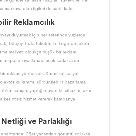
ca markaya olan ilgileri de canlı kalır.
ilir Reklamcılık
panyayı duyurmak için her seferinde yüzlerce
ak, bütçeyi hızla tüketebilir. Logo projektör
şletme maliyeti oldukça düşük bir reklam
flu ampulle kıyaslanabilecek kadar azdır.
u bir reklam yöntemidir. Kurumsal sosyal
rojektör kullanımı, sürdürülebilir pazarlama
tör’ün satışını yaptığı dayanıklı cihazlar, uzun
a kesintisiz hizmet vererek kampanya
etliği ve Parlaklığı
 anahtarıdır. Eğer yansıtılan görüntü soluksa