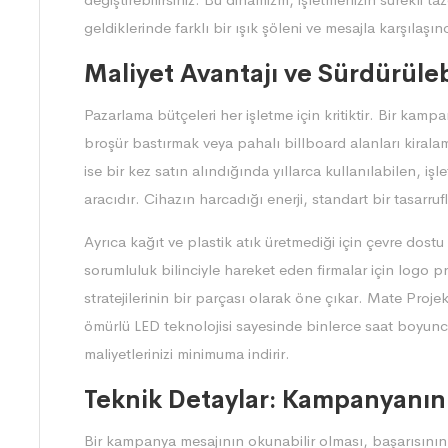
geldiklerinde farklı bir ışık şöleni ve mesajla karşılaşın
Maliyet Avantajı ve Sürdürüleb
Pazarlama bütçeleri her işletme için kritiktir. Bir kam
broşür bastırmak veya pahalı billboard alanları kiralam
ise bir kez satın alındığında yıllarca kullanılabilen, i
aracıdır. Cihazın harcadığı enerji, standart bir tasarru
Ayrıca kağıt ve plastik atık üretmediği için çevre dost
sorumluluk bilinciyle hareket eden firmalar için logo p
stratejilerinin bir parçası olarak öne çıkar. Mate Projek
ömürlü LED teknolojisi sayesinde binlerce saat boyunc
maliyetlerinizi minimuma indirir.
Teknik Detaylar: Kampanyanın N
Bir kampanya mesajının okunabilir olması, başarısının