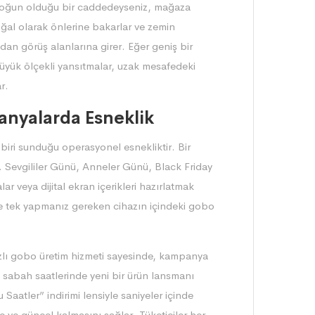
in yoğun olduğu bir caddedeyseniz, mağaza
oğal olarak önlerine bakarlar ve zemin
udan görüş alanlarına girer. Eğer geniş bir
üyük ölçekli yansıtmalar, uzak mesafedeki
r.
nyalarda Esneklik
biri sunduğu operasyonel esnekliktir. Bir
 Sevgililer Günü, Anneler Günü, Black Friday
r veya dijital ekran içerikleri hazırlatmak
 ise tek yapmanız gereken cihazın içindeki gobo
zlı gobo üretim hizmeti sayesinde, kampanya
n, sabah saatlerinde yeni bir ürün lansmanı
Saatler” indirimi lensiyle saniyeler içinde
ze ve güncel kalmasını sağlar. Tüketiciler her