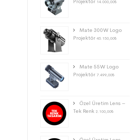
Projektör
14.000,00
₺
Mate 300W Logo
Projektör
45.150,00
₺
Mate 55W Logo
Projektör
7.499,00
₺
Özel Üretim Lens –
Tek Renk
2.100,00
₺
Özel Üretim Lens –