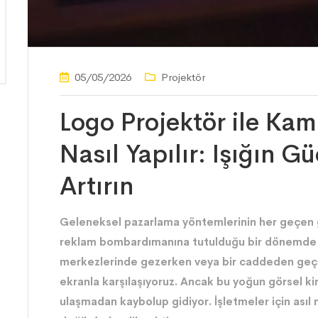
05/05/2026
Projektör
Logo Projektör ile Ka
Nasıl Yapılır: Işığın Gü
Artırın
Geleneksel pazarlama yöntemlerinin her geçen gün
reklam bombardımanına tutulduğu bir dönemde ya
merkezlerinde gezerken veya bir caddeden geçerk
ekranla karşılaşıyoruz. Ancak bu yoğun görsel kir
ulaşmadan kaybolup gidiyor. İşletmeler için ası