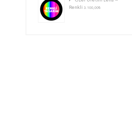
Renkli
3.100,00
₺