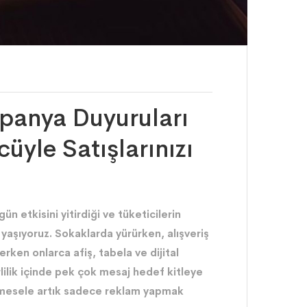
mpanya Duyuruları
cüyle Satışlarınızı
 etkisini yitirdiği ve tüketicilerin
şıyoruz. Sokaklarda yürürken, alışveriş
en onlarca afiş, tabela ve dijital
lilik içinde pek çok mesaj hedef kitleye
l mesele artık sadece reklam yapmak