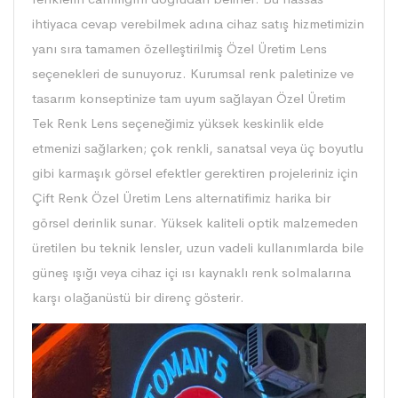
ihtiyaca cevap verebilmek adına cihaz satış hizmetimizin
yanı sıra tamamen özelleştirilmiş Özel Üretim Lens
seçenekleri de sunuyoruz. Kurumsal renk paletinize ve
tasarım konseptinize tam uyum sağlayan Özel Üretim
Tek Renk Lens seçeneğimiz yüksek keskinlik elde
etmenizi sağlarken; çok renkli, sanatsal veya üç boyutlu
gibi karmaşık görsel efektler gerektiren projeleriniz için
Çift Renk Özel Üretim Lens alternatifimiz harika bir
görsel derinlik sunar. Yüksek kaliteli optik malzemeden
üretilen bu teknik lensler, uzun vadeli kullanımlarda bile
güneş ışığı veya cihaz içi ısı kaynaklı renk solmalarına
karşı olağanüstü bir direnç gösterir.