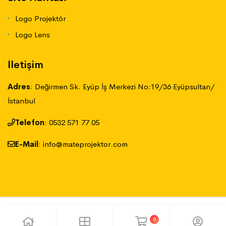
Logo Projektör
Logo Lens
İletişim
Adres
:
Değirmen Sk. Eyüp İş Merkezi No:19/36 Eyüpsultan/
İstanbul
Telefon
:
‪0532 571 77 05
E-Mail
:
info@mateprojektor.com
QOROPA MEDYA
Tüm hakları saklıdır.
0