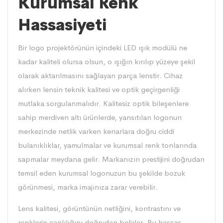
Kurumsal Renk
Hassasiyeti
Bir logo projektörünün içindeki LED ışık modülü ne
kadar kaliteli olursa olsun, o ışığın kırılıp yüzeye şekil
olarak aktarılmasını sağlayan parça lenstir. Cihaz
alırken lensin teknik kalitesi ve optik geçirgenliği
mutlaka sorgulanmalıdır. Kalitesiz optik bileşenlere
sahip merdiven altı ürünlerde, yansıtılan logonun
merkezinde netlik varken kenarlara doğru ciddi
bulanıklıklar, yamulmalar ve kurumsal renk tonlarında
sapmalar meydana gelir. Markanızın prestijini doğrudan
temsil eden kurumsal logonuzun bu şekilde bozuk
görünmesi, marka imajınıza zarar verebilir.
Lens kalitesi, görüntünün netliğini, kontrastını ve
renklerin canlılığını doğrudan belirler. Bu hassas