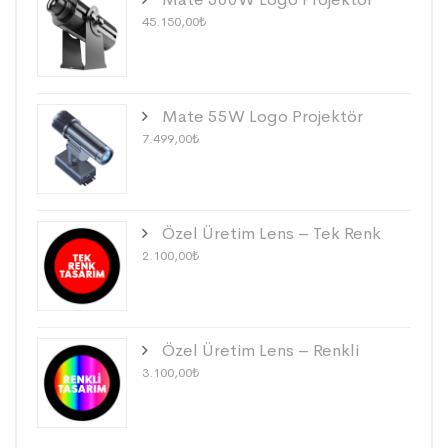
45.150,00
₺
Mate 55W Logo Projektör
7.499,00
₺
Özel Üretim Lens – Tek Renk
2.100,00
₺
Özel Üretim Lens – Renkli
3.100,00
₺