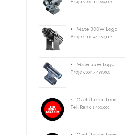
Projektör
14.000,00
₺
Mate 300W Logo
Projektör
45.150,00
₺
Mate 55W Logo
Projektör
7.499,00
₺
Özel Üretim Lens –
Tek Renk
2.100,00
₺
Özel Üretim Lens –