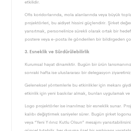
etkilidir.
Ofis koridorlarında, mola alanlarında veya büyük toplan
projektörleri, bu aidiyet hissini güçlendirir. Şirket değ
yansıtmak, personelinize sürekli olarak ortak bir hedefi
postere veya e-posta ile gönderilen bir bildirgeden çok
3. Esneklik ve Sürdürülebilirlik
Kurumsal hayat dinamiktir. Bugün bir ürün lansmanınız
sonraki hafta ise uluslararası bir delegasyon ziyaretiniz 
Geleneksel yöntemlerle bu etkinlikler için mekanı giy
etkinlik için yeni baskılar almak, bunları uygulamak ve
Logo projektörler
ise inanılmaz bir esneklik sunar. Pro
kalıbı değiştirmek saniyeler sürer. Bugün şirket logonu
veya “Yeni Yılınız Kutlu Olsun” mesajını yansıtabilirsin
güncel tutabilir, her duruma özel bir ambiyans yaratabi