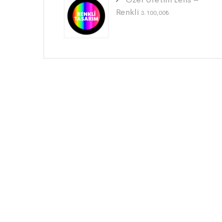
Renkli
3.100,00
₺