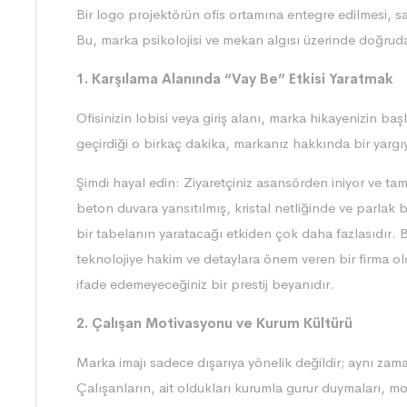
Bir logo projektörün ofis ortamına entegre edilmesi, s
Bu, marka psikolojisi ve mekan algısı üzerinde doğrudan
1. Karşılama Alanında “Vay Be” Etkisi Yaratmak
Ofisinizin lobisi veya giriş alanı, marka hikayenizin baş
geçirdiği o birkaç dakika, markanız hakkında bir yargıya
Şimdi hayal edin: Ziyaretçiniz asansörden iniyor ve ta
beton duvara yansıtılmış, kristal netliğinde ve parlak b
bir tabelanın yaratacağı etkiden çok daha fazlasıdır. Bu
teknolojiye hakim ve detaylara önem veren bir firma old
ifade edemeyeceğiniz bir prestij beyanıdır.
2. Çalışan Motivasyonu ve Kurum Kültürü
Marka imajı sadece dışarıya yönelik değildir; aynı zaman
Çalışanların, ait oldukları kurumla gurur duymaları, 