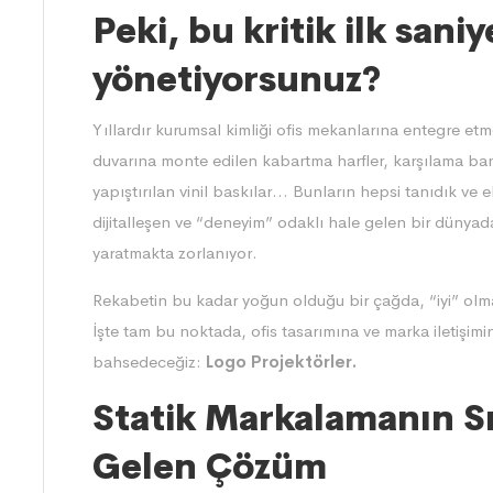
Peki, bu kritik ilk saniy
yönetiyorsunuz?
Yıllardır kurumsal kimliği ofis mekanlarına entegre etm
duvarına monte edilen kabartma harfler, karşılama ban
yapıştırılan vinil baskılar… Bunların hepsi tanıdık ve 
dijitalleşen ve “deneyim” odaklı hale gelen bir dünyada
yaratmakta zorlanıyor.
Rekabetin bu kadar yoğun olduğu bir çağda, “iyi” olma
İşte tam bu noktada, ofis tasarımına ve marka iletişimin
bahsedeceğiz:
Logo Projektörler.
Statik Markalamanın Sın
Gelen Çözüm