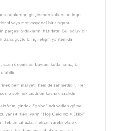
tı odalarının girişlerinde kullanılan logo
erlerini veya motivasyonel bir sloganı
n parçası olduklarını hatırlatır. Bu, soluk bir
 daha güçlü bir iç iletişim yöntemidir.
, yarın önemli bir bayram kutlamanız, bir
olabilir.
dirmek hem maliyetli hem de zahmetlidir. Her
 sonra sökmek ciddi bir kaynak israfıdır.
jektörün içindeki “gobo” adı verilen görsel
zu yansıtırken, yarın “Hoş Geldiniz X Ekibi”
iz. Tek bir cihazla, mekanı sürekli olarak
lirsiniz. Bu, hem maliyet etkin hem de