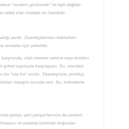
adece “modern görünmek” ile ilgili değildir.
 etkisi olan stratejik bir hamledir.
ladığı yerdir. Ziyaretçilerinizin beklerken
 varmaları için yeterlidir.
m karşısında, cilalı mermer zemine veya modern
ir şirket logosuyla karşılaşıyor. Bu, standart
 bir “vay be” anıdır. Ziyaretçinize, yenilikçi,
ukları mesajını anında verir. Bu, kelimelerle
da içeriye, yani çalışanlarınıza da seslenir.
motivasyon ve sadakat üzerinde doğrudan