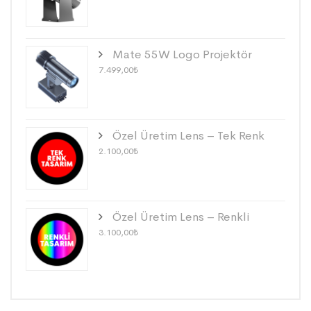
Mate 55W Logo Projektör
7.499,00
₺
Özel Üretim Lens – Tek Renk
2.100,00
₺
Özel Üretim Lens – Renkli
3.100,00
₺