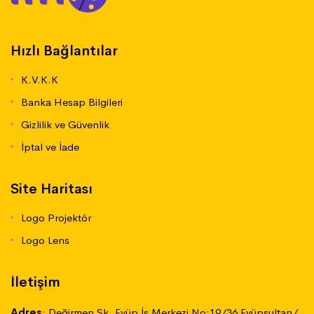
Hızlı Bağlantılar
K.V.K.K
Banka Hesap Bilgileri
Gizlilik ve Güvenlik
İptal ve İade
Site Haritası
Logo Projektör
Logo Lens
İletişim
Adres
:
Değirmen Sk. Eyüp İş Merkezi No:19/36 Eyüpsultan/