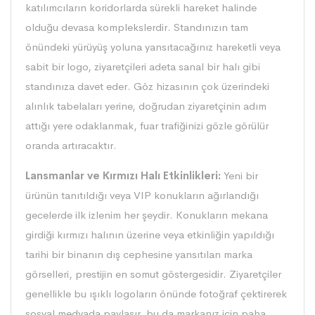
katılımcıların koridorlarda sürekli hareket halinde
olduğu devasa komplekslerdir. Standınızın tam
önündeki yürüyüş yoluna yansıtacağınız hareketli veya
sabit bir logo, ziyaretçileri adeta sanal bir halı gibi
standınıza davet eder. Göz hizasının çok üzerindeki
alınlık tabelaları yerine, doğrudan ziyaretçinin adım
attığı yere odaklanmak, fuar trafiğinizi gözle görülür
oranda artıracaktır.
Lansmanlar ve Kırmızı Halı Etkinlikleri:
Yeni bir
ürünün tanıtıldığı veya VIP konukların ağırlandığı
gecelerde ilk izlenim her şeydir. Konukların mekana
girdiği kırmızı halının üzerine veya etkinliğin yapıldığı
tarihi bir binanın dış cephesine yansıtılan marka
görselleri, prestijin en somut göstergesidir. Ziyaretçiler
genellikle bu ışıklı logoların önünde fotoğraf çektirerek
sosyal medyada paylaşır, bu da markanız için paha