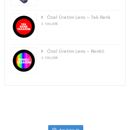
Özel Üretim Lens – Tek Renk
2.100,00
₺
Özel Üretim Lens – Renkli
3.100,00
₺
Bizi Takip Et