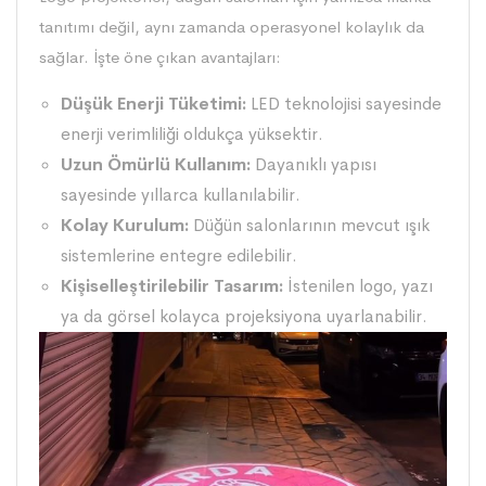
tanıtımı değil, aynı zamanda operasyonel kolaylık da
sağlar. İşte öne çıkan avantajları:
Düşük Enerji Tüketimi:
LED teknolojisi sayesinde
enerji verimliliği oldukça yüksektir.
Uzun Ömürlü Kullanım:
Dayanıklı yapısı
sayesinde yıllarca kullanılabilir.
Kolay Kurulum:
Düğün salonlarının mevcut ışık
sistemlerine entegre edilebilir.
Kişiselleştirilebilir Tasarım:
İstenilen logo, yazı
ya da görsel kolayca projeksiyona uyarlanabilir.