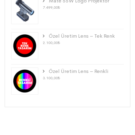
Mate 55W Logo Projektör
7.499,00
₺
Özel Üretim Lens – Tek Renk
2.100,00
₺
Özel Üretim Lens – Renkli
3.100,00
₺