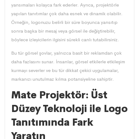
yansımaları kolayca fark ederler. Ayrıca, projektörle
yapılan tanıtımlar çok daha esnek ve dinamik olabilir.
Örneğin, logonuzu belirli bir süre boyunca yansıtıp
sonra başka bir mesaj veya görsel ile değiştirebilir,
böylece izleyicilerin ilgisini sürekli canlı tutabilirsiniz.
Bu tür görsel şovlar, yalnızca basit bir reklamdan çok
daha fazlasını sunar. İnsanlar, görsel etkilerle etkileşim
kurmayı severler ve bu tür dikkat çekici uygulamalar,
markanızı unutulmaz kılma potansiyeline sahiptir.
Mate Projektör: Üst
Düzey Teknoloji ile Logo
Tanıtımında Fark
Yaratın