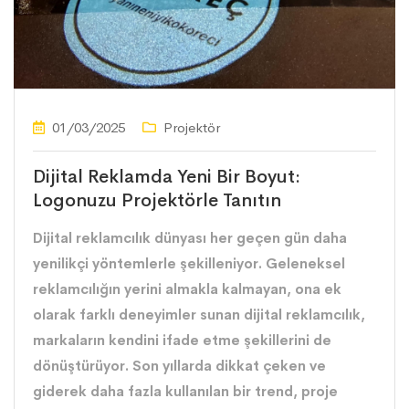
01/03/2025
Projektör
Dijital Reklamda Yeni Bir Boyut:
Logonuzu Projektörle Tanıtın
Dijital reklamcılık dünyası her geçen gün daha
yenilikçi yöntemlerle şekilleniyor. Geleneksel
reklamcılığın yerini almakla kalmayan, ona ek
olarak farklı deneyimler sunan dijital reklamcılık,
markaların kendini ifade etme şekillerini de
dönüştürüyor. Son yıllarda dikkat çeken ve
giderek daha fazla kullanılan bir trend, proje