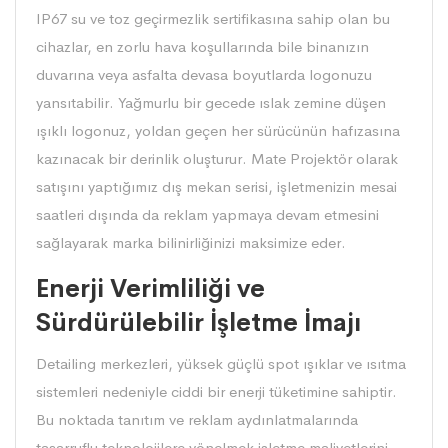
IP67 su ve toz geçirmezlik sertifikasına sahip olan bu
cihazlar, en zorlu hava koşullarında bile binanızın
duvarına veya asfalta devasa boyutlarda logonuzu
yansıtabilir. Yağmurlu bir gecede ıslak zemine düşen
ışıklı logonuz, yoldan geçen her sürücünün hafızasına
kazınacak bir derinlik oluşturur. Mate Projektör olarak
satışını yaptığımız dış mekan serisi, işletmenizin mesai
saatleri dışında da reklam yapmaya devam etmesini
sağlayarak marka bilinirliğinizi maksimize eder.
Enerji Verimliliği ve
Sürdürülebilir İşletme İmajı
Detailing merkezleri, yüksek güçlü spot ışıklar ve ısıtma
sistemleri nedeniyle ciddi bir enerji tüketimine sahiptir.
Bu noktada tanıtım ve reklam aydınlatmalarında
tasarruflu teknolojilere yönelmek işletme maliyetlerini