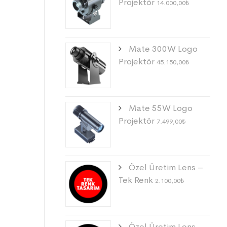
Projektör
14.000,00
₺
Mate 300W Logo
Projektör
45.150,00
₺
Mate 55W Logo
Projektör
7.499,00
₺
Özel Üretim Lens –
Tek Renk
2.100,00
₺
Özel Üretim Lens –