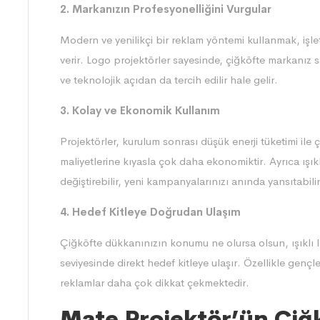
2. Markanızın Profesyonelliğini Vurgular
Modern ve yenilikçi bir reklam yöntemi kullanmak, işle
verir. Logo projektörler sayesinde, çiğköfte markanız 
ve teknolojik açıdan da tercih edilir hale gelir.
3. Kolay ve Ekonomik Kullanım
Projektörler, kurulum sonrası düşük enerji tüketimi ile 
maliyetlerine kıyasla çok daha ekonomiktir. Ayrıca ışık
değiştirebilir, yeni kampanyalarınızı anında yansıtabilir
4. Hedef Kitleye Doğrudan Ulaşım
Çiğköfte dükkanınızın konumu ne olursa olsun, ışıklı l
seviyesinde direkt hedef kitleye ulaşır. Özellikle gençl
reklamlar daha çok dikkat çekmektedir.
Mate Projektör’ün Çiğ