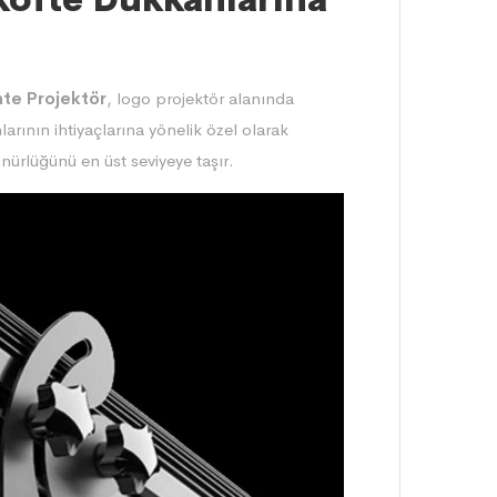
te Projektör
, logo projektör alanında
arının ihtiyaçlarına yönelik özel olarak
rünürlüğünü en üst seviyeye taşır.