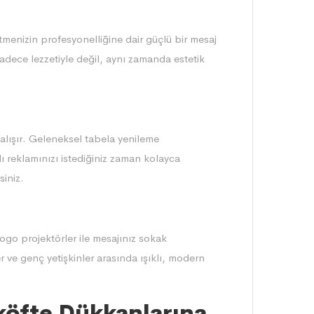
tmenizin profesyonelliğine dair güçlü bir mesaj
sadece lezzetiyle değil, aynı zamanda estetik
çalışır. Geleneksel tabela yenileme
lı reklamınızı istediğiniz zaman kolayca
siniz.
ogo projektörler ile mesajınız sokak
er ve genç yetişkinler arasında ışıklı, modern
köfte Dükkanlarına