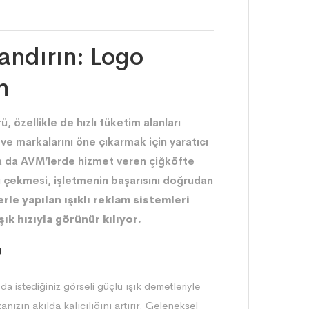
landırın: Logo
n
özellikle de hızlı tüketim alanları
ve markalarını öne çıkarmak için yaratıcı
a da AVM’lerde hizmet veren çiğköfte
ni çekmesi, işletmenin başarısını doğrudan
le yapılan ışıklı reklam sistemleri
ık hızıyla görünür kılıyor.
?
da istediğiniz görseli güçlü ışık demetleriyle
ızın akılda kalıcılığını artırır. Geleneksel