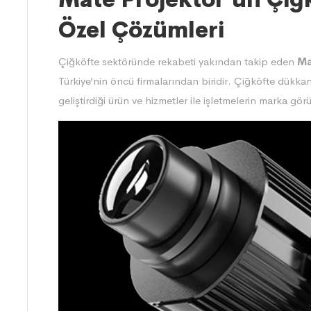
Özel Çözümleri
Çiğköfte sektöründe rekabeti yakından takip eden
Ma
Türkiye’nin öncü firmalarından biridir. Çiğköfte dükkanl
geliştirdiği ürün ve hizmetler ile işletmelerin marka gö