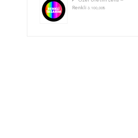
Renkli
3.100,00
₺