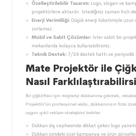
Özelleştirilebilir Tasarım:
Logo, slogan ve kampa
projektörlere aktarılır. İstediğiniz zaman hızlı
Enerji Verimliliği:
Düşük enerji tüketimiyle uzun sü
zorlamaz.
Mobil ve Sabit Çözümler:
İster sabit bir projek
mekanlarda kolayca kullanabilirsiniz.
Teknik Destek:
7/24 destek hattı ve periyodik
Mate Projektör ile Çiğ
Nasıl Farklılaştırabilirs
Bir çiğköfteci için müşteriyi dükkanına çekmek, rekabe
Projektör’ün profesyonel ekibi, dükkanınızın fiziki özell
uygun ışıklı reklam stratejisini belirler.
Dükkan dış cephesinde dikkat çekici logo yansı
Dükkan içindeki özel kampanya ve ürün görseller