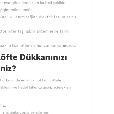
nya görselleriniz en kaliteli şekilde
 değişim mümkündür.
reli kullanım sağlar, elektrik faturalarınızı
tör, ister taşınabilir sistemler ile farklı
 bakım hizmetleriyle her zaman yanınızda.
köfte Dükkanınızı
iniz?
t ortamında en kritik noktadır. Mate
iklerini ve hedef kitlenizi analiz ederek en
tma,
ini projeksiyonla sergileme,