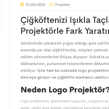
21/06/2025
Projektör
Çiğköftenizi Işıkla Taç
Projektörle Fark Yaratı
Günümüzde rekabetin yoğun olduğu gıda sektörü, 
arasında yer alan çiğköfteciler, müşteri çekmek 
reklam yöntemlerine ihtiyaç duyuyor. Sokakta y
dükkanlarının, potansiyel müşterilerinin dikkati
etkiliyor.
İşte tam bu noktada logo projektörler
devreye giriyor ve çiğköfte markanızı adeta ış
Neden Logo Projektör
Logo projektörler
, işletmenizin logosunu, sloganını ya 
duvar, zemin veya dükkan cephelerine yansıtarak markan