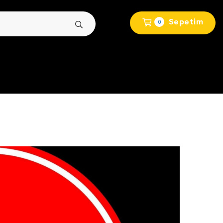
Sepetim
0