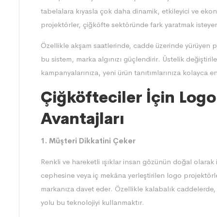
tabelalara kıyasla çok daha dinamik, etkileyici ve eko
projektörler, çiğköfte sektöründe fark yaratmak isteyen
Özellikle akşam saatlerinde, cadde üzerinde yürüyen pot
bu sistem, marka algınızı güçlendirir. Üstelik değiştirileb
kampanyalarınıza, yeni ürün tanıtımlarınıza kolayca ent
Çiğköfteciler İçin Log
Avantajları
1. Müşteri Dikkatini Çeker
Renkli ve hareketli ışıklar insan gözünün doğal olarak 
cephesine veya iç mekâna yerleştirilen logo projektörle
markanıza davet eder. Özellikle kalabalık caddelerde, 
yolu bu teknolojiyi kullanmaktır.