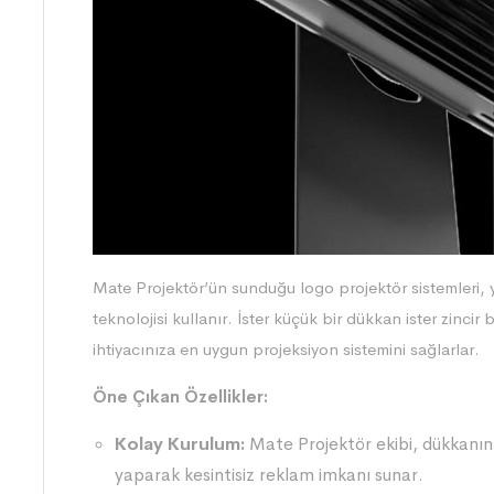
Mate Projektör’ün sunduğu logo projektör sistemleri,
teknolojisi kullanır. İster küçük bir dükkan ister zincir 
ihtiyacınıza en uygun projeksiyon sistemini sağlarlar.
Öne Çıkan Özellikler:
Kolay Kurulum:
Mate Projektör ekibi, dükkanın
yaparak kesintisiz reklam imkanı sunar.