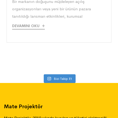
​Bir markanın doğuşunu müjdeleyen açılış
organizasyonları veya yeni bir ürünün pazara
tanıtıldığı lansman etkinlikleri, kurumsal
DEVAMINI OKU
Bizi Takip Et
Mate Projektör
Mate Projektör, 2010 yılında kurulan ve tüketici elektroniği